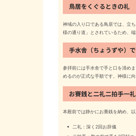
鳥居をくぐるときの礼
神域の入り口である鳥居では、立ち
様の通り道」とされているため、端
手水舎（ちょうずや）で
参拝前には手水舎で手と口を清めま
めるのが正式な手順です。神様に向
お賽銭と二礼二拍手一礼
本殿前では静かにお賽銭を納め、以
二礼：深く2回お辞儀