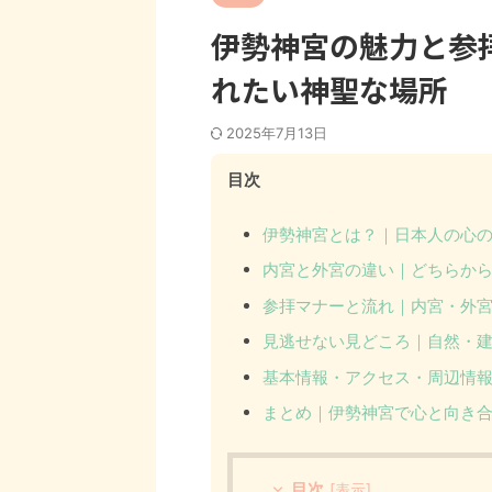
伊勢神宮の魅力と参
れたい神聖な場所
2025年7月13日
目次
伊勢神宮とは？｜日本人の心
内宮と外宮の違い｜どちらか
参拝マナーと流れ｜内宮・外
見逃せない見どころ｜自然・
基本情報・アクセス・周辺情
まとめ｜伊勢神宮で心と向き
目次
[
表示
]