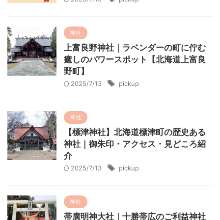
神社
上富良野神社｜ラベンダーの町に佇む
癒しのパワースポット【北海道上富良
野町】
2025/7/13
pickup
神社
【標津神社】北海道標津町の歴史ある
神社｜御朱印・アクセス・見どころ紹
介
2025/7/13
pickup
神社
帯廣明神大社｜十勝帯広のご利益神社