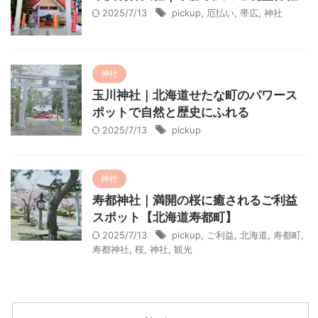
2025/7/13
pickup
,
厄払い
,
帯広
,
神社
神社
玉川神社｜北海道せたな町のパワース
ポットで自然と歴史にふれる
2025/7/13
pickup
神社
寿都神社｜満開の桜に癒されるご利益
スポット【北海道寿都町】
2025/7/13
pickup
,
ご利益
,
北海道
,
寿都町
,
寿都神社
,
桜
,
神社
,
観光