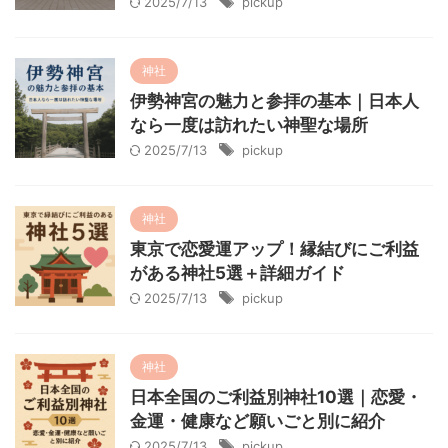
2025/7/13
pickup
神社
伊勢神宮の魅力と参拝の基本｜日本人
なら一度は訪れたい神聖な場所
2025/7/13
pickup
神社
東京で恋愛運アップ！縁結びにご利益
がある神社5選＋詳細ガイド
2025/7/13
pickup
神社
日本全国のご利益別神社10選｜恋愛・
金運・健康など願いごと別に紹介
2025/7/13
pickup