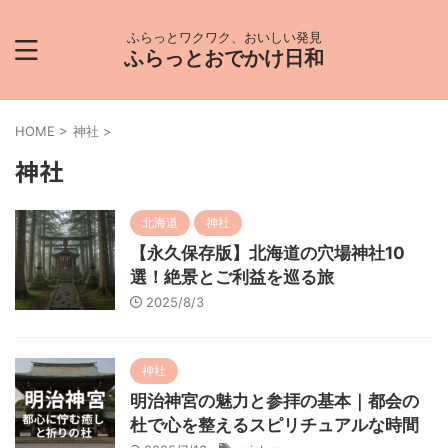
ふらっとワクワク、おいしい発見
ふらっとおでかけ日和
HOME
>
神社
>
神社
北海道
神社
【永久保存版】北海道の穴場神社10
選！絶景とご利益を巡る旅
2025/8/3
神社
明治神宮の魅力と参拝の基本｜都会の
杜で心を整えるスピリチュアルな時間