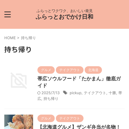
ふらっとワクワク、おいしい発見
ふらっとおでかけ日和
HOME
>
持ち帰り
持ち帰り
グルメ
テイクアウト
北海道
帯広ソウルフード「たかまん」徹底ガ
イド
2025/7/13
pickup
,
テイクアウト
,
十勝
,
帯
広
,
持ち帰り
グルメ
テイクアウト
【北海道グルメ】ザンギ弁当が名物！