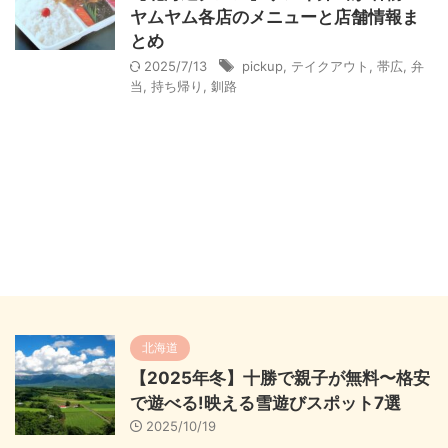
ヤムヤム各店のメニューと店舗情報ま
とめ
2025/7/13
pickup
,
テイクアウト
,
帯広
,
弁
当
,
持ち帰り
,
釧路
北海道
【2025年冬】十勝で親子が無料〜格安
で遊べる!映える雪遊びスポット7選
2025/10/19