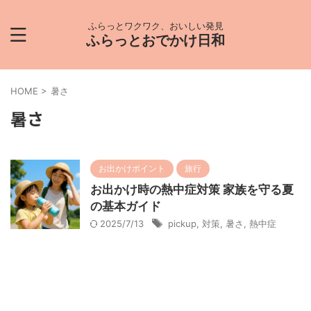
ふらっとワクワク、おいしい発見
ふらっとおでかけ日和
HOME
>
暑さ
暑さ
お出かけポイント
旅行
お出かけ時の熱中症対策 家族を守る夏
の基本ガイド
2025/7/13
pickup
,
対策
,
暑さ
,
熱中症