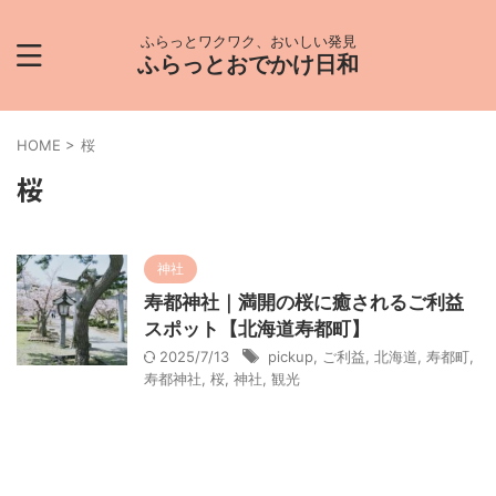
ふらっとワクワク、おいしい発見
ふらっとおでかけ日和
HOME
>
桜
桜
神社
寿都神社｜満開の桜に癒されるご利益
スポット【北海道寿都町】
2025/7/13
pickup
,
ご利益
,
北海道
,
寿都町
,
寿都神社
,
桜
,
神社
,
観光