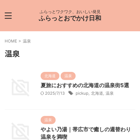
ふらっとワクワク、おいしい発見
ふらっとおでかけ日和
HOME
>
温泉
温泉
北海道
温泉
夏旅におすすめの北海道の温泉街5選
2025/7/13
pickup
,
北海道
,
温泉
温泉
やよい乃湯｜帯広市で癒しの週替わり
温泉を満喫