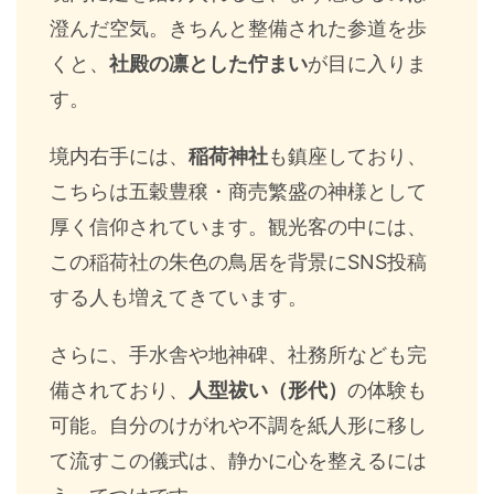
澄んだ空気。きちんと整備された参道を歩
くと、
社殿の凛とした佇まい
が目に入りま
す。
境内右手には、
稲荷神社
も鎮座しており、
こちらは五穀豊穣・商売繁盛の神様として
厚く信仰されています。観光客の中には、
この稲荷社の朱色の鳥居を背景にSNS投稿
する人も増えてきています。
さらに、手水舎や地神碑、社務所なども完
備されており、
人型祓い（形代）
の体験も
可能。自分のけがれや不調を紙人形に移し
て流すこの儀式は、静かに心を整えるには