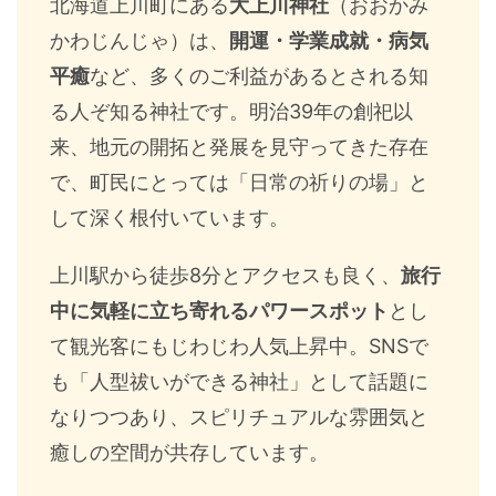
北海道上川町にある
大上川神社
（おおかみ
かわじんじゃ）は、
開運・学業成就・病気
平癒
など、多くのご利益があるとされる知
る人ぞ知る神社です。明治39年の創祀以
来、地元の開拓と発展を見守ってきた存在
で、町民にとっては「日常の祈りの場」と
して深く根付いています。
上川駅から徒歩8分とアクセスも良く、
旅行
中に気軽に立ち寄れるパワースポット
とし
て観光客にもじわじわ人気上昇中。SNSで
も「人型祓いができる神社」として話題に
なりつつあり、スピリチュアルな雰囲気と
癒しの空間が共存しています。