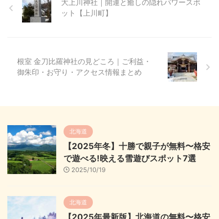
大上川神社｜開運と癒しの隠れパワースポ
ット【上川町】
根室 金刀比羅神社の見どころ｜ご利益・
御朱印・お守り・アクセス情報まとめ
北海道
【2025年冬】十勝で親子が無料〜格安
で遊べる!映える雪遊びスポット7選
2025/10/19
北海道
【2025年最新版】北海道の無料〜格安