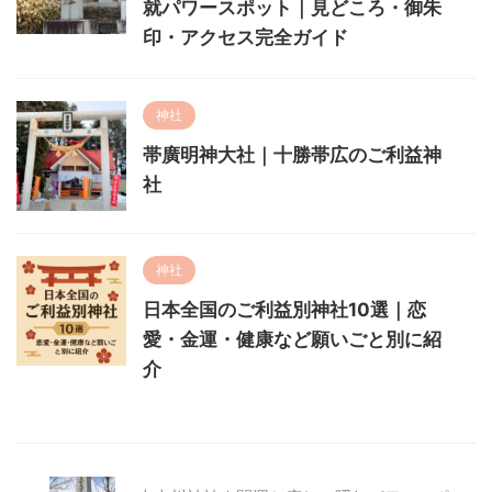
就パワースポット｜見どころ・御朱
印・アクセス完全ガイド
神社
帯廣明神大社｜十勝帯広のご利益神
社
神社
日本全国のご利益別神社10選｜恋
愛・金運・健康など願いごと別に紹
介