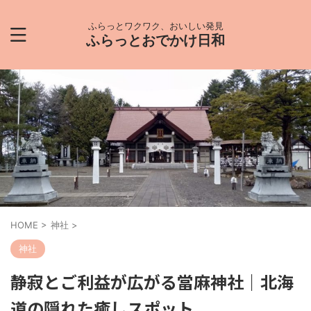
ふらっとワクワク、おいしい発見
ふらっとおでかけ日和
HOME
>
神社
>
神社
静寂とご利益が広がる當麻神社｜北海
道の隠れた癒しスポット