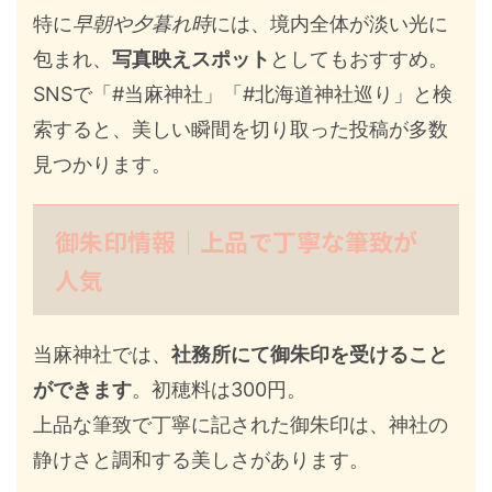
特に
早朝や夕暮れ時
には、境内全体が淡い光に
包まれ、
写真映えスポット
としてもおすすめ。
SNSで「#当麻神社」「#北海道神社巡り」と検
索すると、美しい瞬間を切り取った投稿が多数
見つかります。
御朱印情報｜上品で丁寧な筆致が
人気
当麻神社では、
社務所にて御朱印を受けること
ができます
。初穂料は300円。
上品な筆致で丁寧に記された御朱印は、神社の
静けさと調和する美しさがあります。