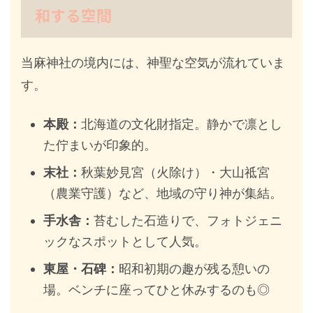
和する空間
当麻神社の境内には、神聖な空気が流れていま
す。
本殿：
北海道の文化財指定。静かで凛とし
た佇まいが印象的。
末社：
秋葉妙見宮（火除け）・大山祗宮
（農業守護）など、地域の守り神が集結。
手水舎：
苔むした石造りで、フォトジェニ
ックなスポットとして人気。
東屋・石碑：
昭和初期の趣が残る憩いの
場。ベンチに座ってひと休みするのも◎