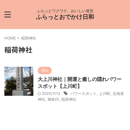
ふらっとワクワク、おいしい発見
ふらっとおでかけ日和
HOME
>
稲荷神社
稲荷神社
神社
大上川神社｜開運と癒しの隠れパワー
スポット【上川町】
2025/7/13
パワースポット
,
上川町
,
北海道
神社
,
御朱印
,
稲荷神社